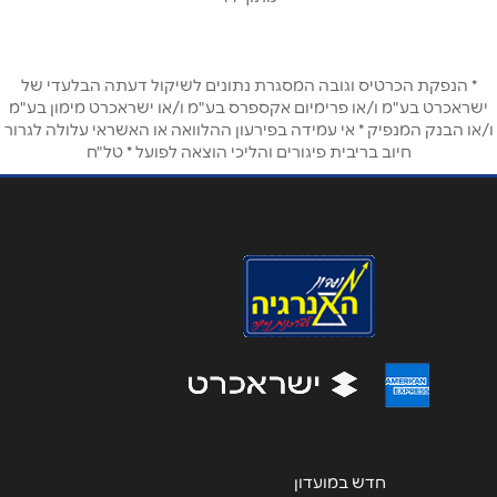
* הנפקת הכרטיס וגובה המסגרת נתונים לשיקול דעתה הבלעדי של
ישראכרט בע"מ ו/או פרימיום אקספרס בע"מ ו/או ישראכרט מימון בע"מ
ו/או הבנק המנפיק * אי עמידה בפירעון ההלוואה או האשראי עלולה לגרור
חיוב בריבית פיגורים והליכי הוצאה לפועל * טל"ח
חדש במועדון