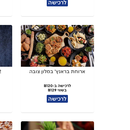
לרכישה
ארוחת בראנץ' במלון צובה
2 פיצות+תוס
לרכישה ב-₪120
בשווי ₪129
לרכישה