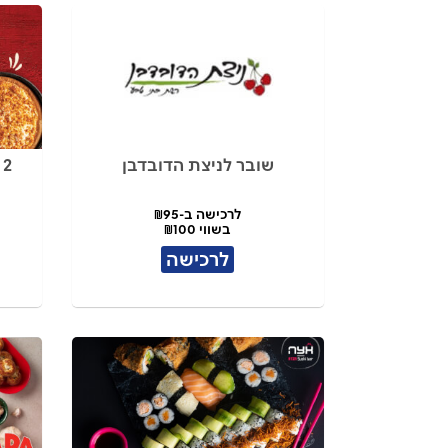
שובר לניצת הדובדבן
2 פיצות+לחם שום+שתייה
לרכישה ב-₪95
בשווי ₪100
לרכישה