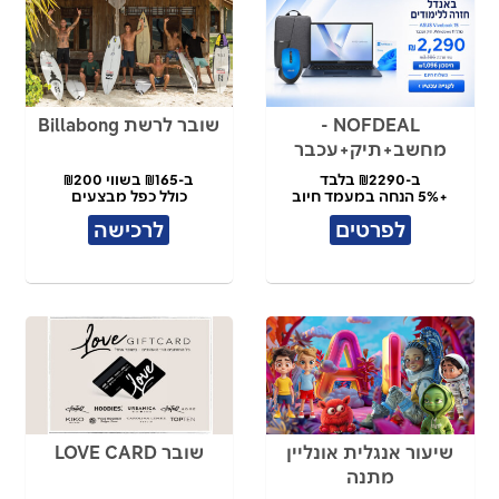
NOFDEAL -
שובר לרשת Billabong
מחשב+תיק+עכבר
ב-₪2290 בלבד
ב-₪165 בשווי ₪200
+5% הנחה במעמד חיוב
כולל כפל מבצעים
לפרטים
לרכישה
שיעור אנגלית אונליין
שובר LOVE CARD
מתנה