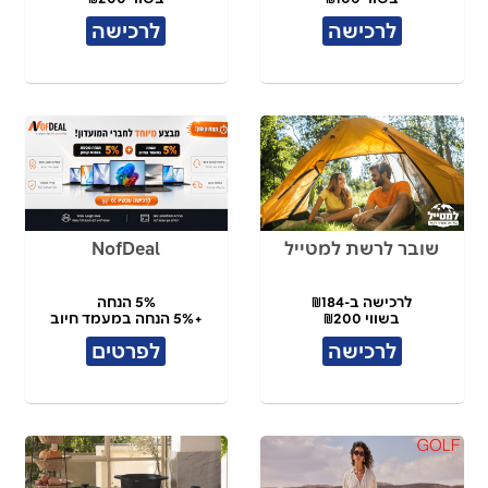
לרכישה
לרכישה
שובר לרשת למטייל
NofDeal
לרכישה ב-₪184
5% הנחה
בשווי ₪200
+5% הנחה במעמד חיוב
לרכישה
לפרטים