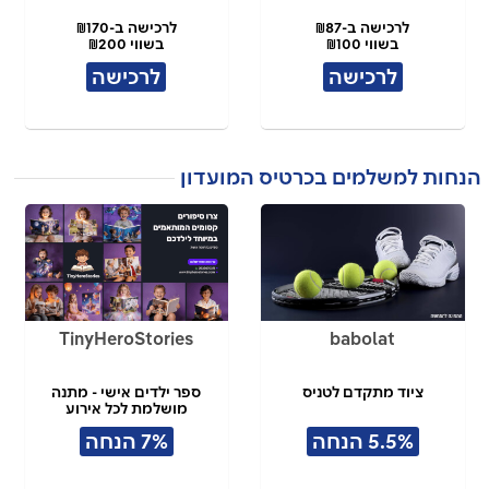
לרכישה ב-₪87
לרכישה ב-₪170
בשווי ₪100
בשווי ₪200
לרכישה
לרכישה
הנחות למשלמים בכרטיס המועדון
TinyHeroStories
babolat
ציוד מתקדם לטניס
ספר ילדים אישי - מתנה
מושלמת לכל אירוע
5.5% הנחה
7% הנחה