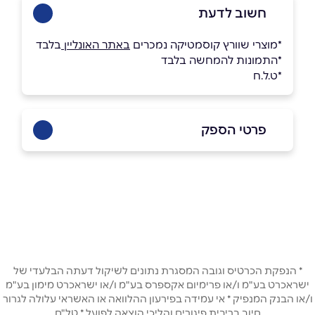
חשוב לדעת
*מוצרי שוורץ קוסמטיקה נמכרים
באתר האונליין
בלבד
*התמונות להמחשה בלבד
*ט.ל.ח
פרטי הספק
08-6466777
באתר
בפייסבוק
באינסטגרם
ביוטיוב
* הנפקת הכרטיס וגובה המסגרת נתונים לשיקול דעתה הבלעדי של
ישראכרט בע"מ ו/או פרימיום אקספרס בע"מ ו/או ישראכרט מימון בע"מ
שם מלא
*
ו/או הבנק המנפיק * אי עמידה בפירעון ההלוואה או האשראי עלולה לגרור
חיוב בריבית פיגורים והליכי הוצאה לפועל * טל"ח