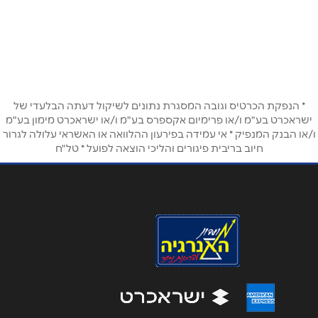
שם מלא
*
קניון מלחה ירושלים
02-6795395
טלפון
*
שוהם
* הנפקת הכרטיס וגובה המסגרת נתונים לשיקול דעתה הבלעדי של
אימייל
*
ישראכרט בע"מ ו/או פרימיום אקספרס בע"מ ו/או ישראכרט מימון בע"מ
ו/או הבנק המנפיק * אי עמידה בפירעון ההלוואה או האשראי עלולה לגרור
איירפורט סיטי נתב''ג
חיוב בריבית פיגורים והליכי הוצאה לפועל * טל"ח
נושא
*
03-9793933
אנא חזרו אלי בקשר ל...
ירושלים
הודעה
*
תחנה מרכזית ירושלים
02-5001179