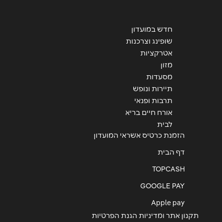
ירושלים
שליחה
האומן ירושלים האומן 30
חדש במועדון
שופינג וצרכנות
02-6481072
אטרקציות
מזון
מסעדות
באר שבע
תיירות ונופש
תרבות ופנאי
תחנה מרכזית באר שבע
אורח חיים בריא
08-6846010
לבית
הזמנת כרטיס אשראי המועדון
דף הבית
באר שבע
TOPCASH
גרנד קניון באר שבע טוביהו 125
GOOGLE PAY
054-6929798
Apple pay
תקנון אתר ומדיניות הגנת הפרטיות