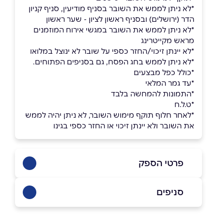
*לא ניתן לממש את השובר בסניף מודיעין, סניף קניון
הדר (ירושלים) ובסניף ראשון לציון - שער ראשון
*לא ניתן לממש את השובר במגשי אירוח המוזמנים
מראש מקייטרינג
*לא יינתן זיכוי/החזר כספי על שובר לא ינוצל במלואו
*לא ניתן לממש בחג הפסח, גם בסניפים הפתוחים.
*כולל כפל מבצעים
*עד גמר המלאי
*התמונות להמחשה בלבד
*ט.ל.ח
*לאחר חלוף תוקף מימוש השובר, לא ניתן יהיה לממש
את השובר ולא יינתן זיכוי או החזר כספי בגינו
פרטי הספק
02-5812211
סניפים
ירושלים