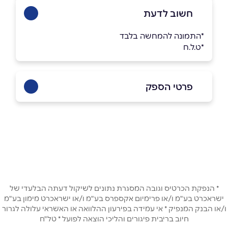
חשוב לדעת
*התמונה להמחשה בלבד
*ט.ל.ח
פרטי הספק
050-5496666
באתר
באינסטגרם
שם מלא
*
* הנפקת הכרטיס וגובה המסגרת נתונים לשיקול דעתה הבלעדי של
ישראכרט בע"מ ו/או פרימיום אקספרס בע"מ ו/או ישראכרט מימון בע"מ
ו/או הבנק המנפיק * אי עמידה בפירעון ההלוואה או האשראי עלולה לגרור
טלפון
*
חיוב בריבית פיגורים והליכי הוצאה לפועל * טל"ח