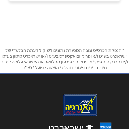
יקנעם עילית
שם מלא
*
התעשיה 1
04-6740142
טלפון
*
* הנפקת הכרטיס וגובה המסגרת נתונים לשיקול דעתה הבלעדי של
אימייל
*
ישראכרט בע"מ ו/או פרימיום אקספרס בע"מ ו/או ישראכרט מימון בע"מ
ו/או הבנק המנפיק * אי עמידה בפירעון ההלוואה או האשראי עלולה לגרור
חיוב בריבית פיגורים והליכי הוצאה לפועל * טל"ח
נושא
*
אנא חזרו אלי בקשר ל...
הודעה
*