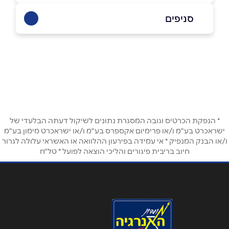
058-5710493
|
02-5460858
סניפים
אפרתה
שם מלא
*
זית שמן 2
02-5460858
טלפון
*
* הנפקת הכרטיס וגובה המסגרת נתונים לשיקול דעתה הבלעדי של
אימייל
*
ישראכרט בע"מ ו/או פרימיום אקספרס בע"מ ו/או ישראכרט מימון בע"מ
ו/או הבנק המנפיק * אי עמידה בפירעון ההלוואה או האשראי עלולה לגרור
חיוב בריבית פיגורים והליכי הוצאה לפועל * טל"ח
נושא
*
אנא חזרו אלי בקשר ל...
הודעה
*