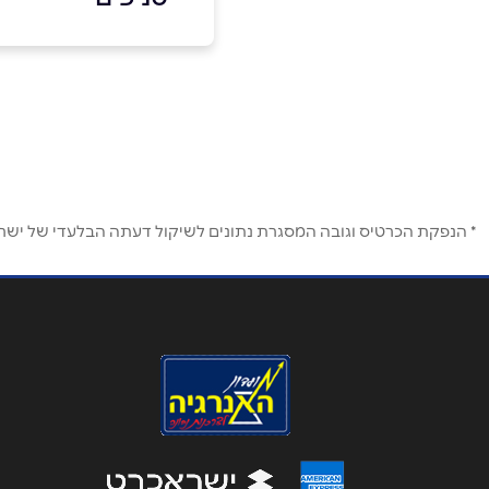
באר יעקב
שם מלא
*
שא נס 17
טלפון
*
077-5597764
נושא
*
* הנפקת הכרטיס וגובה המסגרת נתונים לשיקול דעתה הבלעדי של ישראכר
אנא חזרו אלי בקשר ל...
הודעה
*