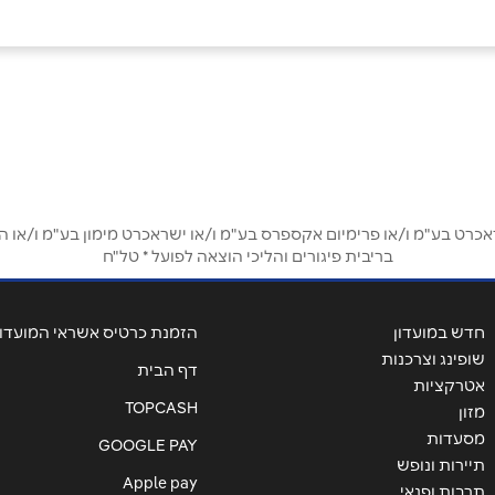
אימייל
*
ט בע"מ ו/או פרימיום אקספרס בע"מ ו/או ישראכרט מימון בע"מ ו/או הבנ
בריבית פיגורים והליכי הוצאה לפועל * טל"ח
חדש במועדון
הזמנת כרטיס אשראי המועדון
שופינג וצרכנות
דף הבית
אטרקציות
TOPCASH
מזון
מסעדות
GOOGLE PAY
תיירות ונופש
שליחה
Apple pay
תרבות ופנאי