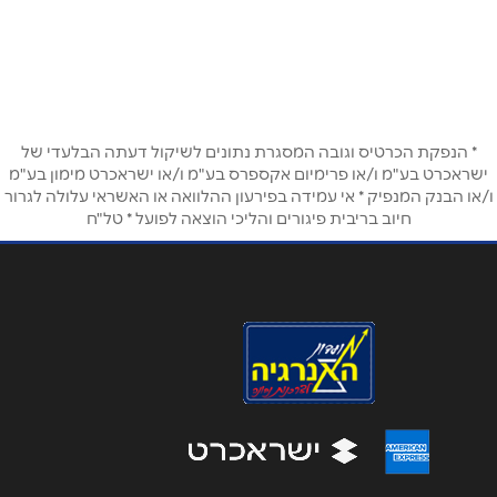
שם מלא
*
התמר 1
052-6068717
טלפון
*
* הנפקת הכרטיס וגובה המסגרת נתונים לשיקול דעתה הבלעדי של
אימייל
*
ישראכרט בע"מ ו/או פרימיום אקספרס בע"מ ו/או ישראכרט מימון בע"מ
ו/או הבנק המנפיק * אי עמידה בפירעון ההלוואה או האשראי עלולה לגרור
חיוב בריבית פיגורים והליכי הוצאה לפועל * טל"ח
נושא
*
אנא חזרו אלי בקשר ל...
הודעה
*