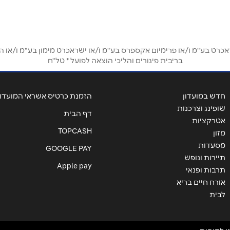
אימייל
*
ט בע"מ ו/או פרימיום אקספרס בע"מ ו/או ישראכרט מימון בע"מ ו/או הבנ
בריבית פיגורים והליכי הוצאה לפועל * טל"ח
חדש במועדון
הזמנת כרטיס אשראי המועדון
שופינג וצרכנות
דף הבית
אטרקציות
TOPCASH
מזון
מסעדות
GOOGLE PAY
תיירות ונופש
שליחה
Apple pay
תרבות ופנאי
אורח חיים בריא
לבית