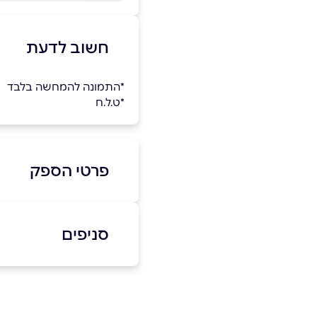
חשוב לדעת
*התמונה להמחשה בלבד
*ט.ל.ח
פרטי הספק
052-6704681
סניפים
באר שבע
שם מלא
*
שמעוני 2