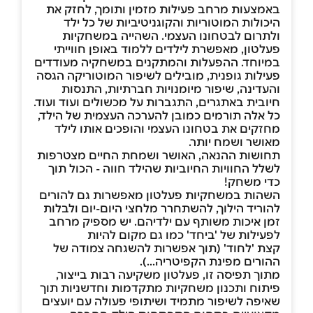
באמצעות מרחב פעילות מזמין ותומך, לחזק את
היכולות המוטוריות והקוגניטיביות של כל ילד
ולתרום לבטחונו העצמי. השהייה במשחקיות
פעלטון, מאפשרת לילדים ללמוד באופן חווייתי
במיוחד. ההפעלות והמתקנים במשחקיה מעודדים
פעילות גופנית, מובילים לשיפור המוטוריקה הגסה
והעדינה, שיפור מיומנויות חברתיות, התנסות
חיובית באתגרים, התגברות על מכשולים ועוד ועוד.
כל אלה תורמים כמובן להערכה העצמית של הילד,
מחזקים את בטחונו העצמי והופכים אותו לילד
מאושר ושמח יותר.
תחושות ההנאה, האושר ושמחת החיים מצטרפות
לשלל החוויות החיוביות שהילד חווה - הכול תוך
כדי משחק!
השהות במשחקיות פעלטון מאפשרות גם להורים
להוריד הילוך, להשתחרר מלחצי היום-יום ולבלות
זמן איכות משותף עם ילדיהם. יש מספיק מרחב
לפעילות של 'ביחד' כמו גם מקום להיות
קצת 'לחוד' (תוך אפשרות להשגחה צמודה של
ההורים מפינת הקפיטריה...).
מתוך תפיסה זו, פעלטון משקיעה רבות בייצור,
פיתוח ותכנון משחקיות מתקדמות וחדשניות תוך
שאיפה לשיפור מתמיד ושיתופי פעולה עם יועצים