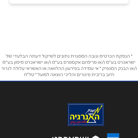
1700-50-44-64
שם מלא
*
* הנפקת הכרטיס וגובה המסגרת נתונים לשיקול דעתה הבלעדי של
טלפון
*
ישראכרט בע"מ ו/או פרימיום אקספרס בע"מ ו/או ישראכרט מימון בע"מ
ו/או הבנק המנפיק * אי עמידה בפירעון ההלוואה או האשראי עלולה לגרור
חיוב בריבית פיגורים והליכי הוצאה לפועל * טל"ח
אימייל
*
נושא
*
אנא חזרו אלי בקשר ל...
הודעה
*