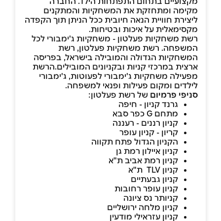
מקצועיים בתחום התפתחות הילד. החברה
מקימה ומתחזקת את המשחקיות והמתקנים
ליצירת חוויית הנאה חיובית ככל הניתן תוך הקפדה
מקסימאלית על איכות ובטיחות.
רשת משחקיות פעלטון - משחקיות ג'ימבורי לכל
המשפחה. רשת משחקיות פעלטון, רשת
המשחקיות הגדולה והמובילה בישראל, בפריסה
ארצית במרכזי קניות ובקניונים המובילים.הרשת
מפעילה משחקיות ג'ימבורי לפעוטות, ג'ימבורי
לילדים ומקום פעילות ופנאי למשפחה.
סניפי פרמיום
של רשת פעלטון:
גרנד קניון - חיפה
מתחם G כפר סבא
קניון רננים - רעננה
קריון - קניון עופר
הקניון הגדול פתח תקווה
קניון איילון רמת גן
קניון רמת אביב ת"א
קניון TLV ת"א
קניון גבעתיים
קניון עופר רחובות
קניותר נס ציונה
קניון מלחה ירושליים
קניון עזראילי מודעין