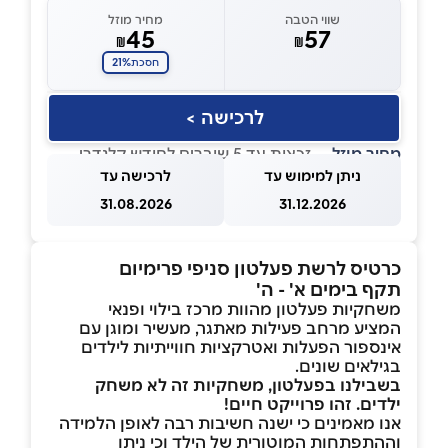
שווי הטבה
מחיר מוזל
45
57
₪
₪
21%
חסכת
לרכישה >
מחיר מוזל
— זכאות עד 5 שוברים לחודש קלנדרי
ניתן למימוש עד
לרכישה עד
31.08.2026
31.12.2026
כרטיס לרשת פעלטון סניפי פרימיום
תקף בימים א' - ה'
משחקיות פעלטון מהוות מרכז בילוי ופנאי
המציע מרחב פעילות מאתגר, מעשיר ומוגן עם
אינספור הפעלות ואטרקציות חווייתיות לילדים
בגילאים שונים.
בשבילנו בפעלטון, משחקיות זה לא משחק
ילדים. זהו פרוייקט חיים!
אנו מאמינים כי ישנה חשיבות רבה לאופן הלמידה
וההתפתחות המוטורית של הילד וכי ניתן