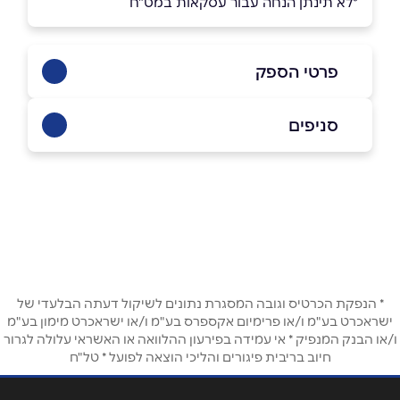
*לא תינתן הנחה עבור עסקאות במט"ח
פרטי הספק
052-3732460
סניפים
חולון
שם מלא
*
סוקולוב 47
052-3732460
טלפון
*
חולון
* הנפקת הכרטיס וגובה המסגרת נתונים לשיקול דעתה הבלעדי של
אימייל
*
ישראכרט בע"מ ו/או פרימיום אקספרס בע"מ ו/או ישראכרט מימון בע"מ
ו/או הבנק המנפיק * אי עמידה בפירעון ההלוואה או האשראי עלולה לגרור
סוקולוב 47
חיוב בריבית פיגורים והליכי הוצאה לפועל * טל"ח
נושא
*
0523732460