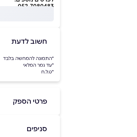
052-7080483
חשוב לדעת
*התמונה להמחשה בלבד
*עד גמר המלאי
*ט.ל.ח
פרטי הספק
-6199176
|
052-7080483
סניפים