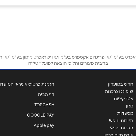
אימייל
*
ט בע"מ ו/או פרימיום אקספרס בע"מ ו/או ישראכרט מימון בע"מ ו/או הבנ
בריבית פיגורים והליכי הוצאה לפועל * טל"ח
חדש במועדון
הזמנת כרטיס אשראי המועדון
שופינג וצרכנות
דף הבית
אטרקציות
TOPCASH
מזון
מסעדות
GOOGLE PAY
תיירות ונופש
שליחה
Apple pay
תרבות ופנאי
אורח חיים בריא