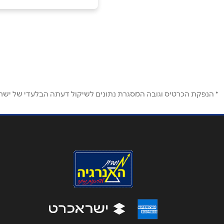
עין איברהים
שם מלא
*
אלקודס 59
טלפון
*
052-7080483
נושא
*
* הנפקת הכרטיס וגובה המסגרת נתונים לשיקול דעתה הבלעדי של ישראכר
אנא חזרו אלי בקשר ל...
הודעה
*