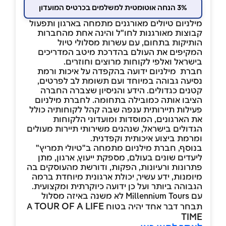
3% הנחה אוטומטית למשלמים בכרטיס המועדון
מילניום טיולים מאורגנים מתמחה בארגון ותפעול
קבוצות מאורגנות לחו"ל והינה אחת מהחברות
הותיקות בתחום, עם עשרות מסלולי טיול
המקיפים את העולם בהדרכת מיטב המדריכים
בישראל ואלפי לקוחות מרוצים וחוזרים.
חברת מילניום ידועה בהקפדה על איכות ורמת
נסיעה גבוהה במיוחד ועם תשומת לב לפרטים,
קטנים כגדולים. הידע והניסיון שצברה החברה
הציבו אותה כמובילה בתחומה. לחברת מילניום
פעילות תיירותית ענפה שבה קהל לקוחותיה כולל
את הארגונים, המוסדות ומועדוני הלקוחות
הגדולים בישראל, שנהנים משירותי תיירות מעולים
ומרמת ביצוע איכותית וקפדנית.
בנוסף, חברת מילניום מתמחה ב"טיולי תמריץ"
ליעדים שונים בעולם, מספקת ייעוץ, ארגון, מתן
פתרונות ורעיונות, הפקות, ודורשת מהעוסקים בה
מיומנות, ידע עשיר, יכולת ארגונית מיוחדת ברמה
הגבוהה ביותר ועל כן ידועה כיוקרתית ומקצועית.
עם Millennium Tours לא משנה באיזה מסלול
TOUR OF A LIFE
תבחר דבר אחד יהיה בטוח A
TIME