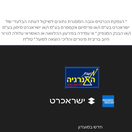
טלפון
*
* הנפקת הכרטיס וגובה המסגרת נתונים לשיקול דעתה הבלעדי של
אימייל
*
ישראכרט בע"מ ו/או פרימיום אקספרס בע"מ ו/או ישראכרט מימון בע"מ
ו/או הבנק המנפיק * אי עמידה בפירעון ההלוואה או האשראי עלולה לגרור
חיוב בריבית פיגורים והליכי הוצאה לפועל * טל"ח
נושא
*
אנא חזרו אלי בקשר ל...
הודעה
*
שליחה
חדש במועדון