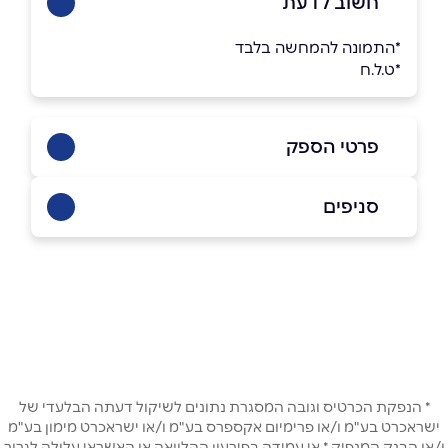
חשוב לדעת
*התמונה להמחשה בלבד
*ט.ל.ח
פרטי הספק
08-9285444
סניפים
באתר
בפייסבוק
אשדוד
בני ברית 1
08-9285444
שם מלא
*
טלפון
*
* הנפקת הכרטיס וגובה המסגרת נתונים לשיקול דעתה הבלעדי של
ישראכרט בע"מ ו/או פרימיום אקספרס בע"מ ו/או ישראכרט מימון בע"מ
ו/או הבנק המנפיק * אי עמידה בפירעון ההלוואה או האשראי עלולה לגרור