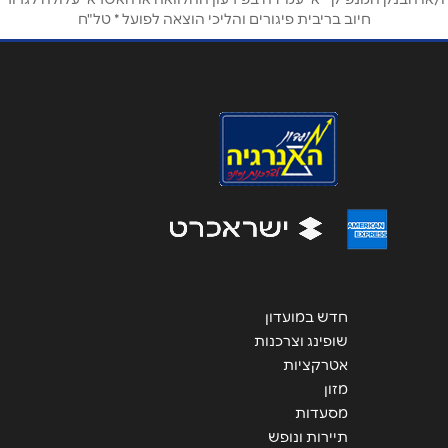
חיוב בריבית פיגורים והליכי הוצאה לפועל * טל"ח
אימייל
*
נושא
*
אנא חזרו אלי בקשר ל...
הודעה
*
חדש במועדון
שליחה
שופינג וצרכנות
אטרקציות
מזון
מסעדות
תיירות ונופש