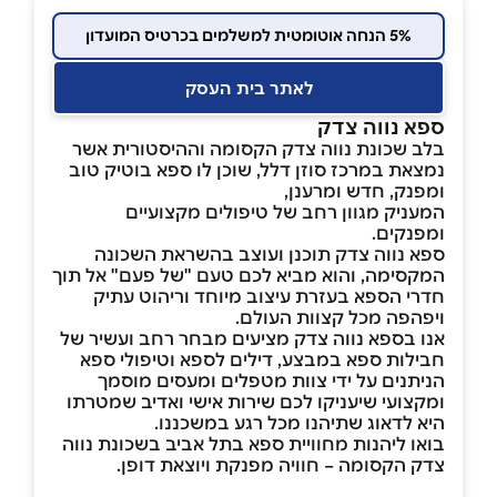
5% הנחה אוטומטית למשלמים בכרטיס המועדון
לאתר בית העסק
ספא נווה צדק
בלב שכונת נווה צדק הקסומה וההיסטורית אשר
נמצאת במרכז סוזן דלל, שוכן לו ספא בוטיק טוב
ומפנק, חדש ומרענן,
המעניק מגוון רחב של טיפולים מקצועיים
ומפנקים.
ספא נווה צדק תוכנן ועוצב בהשראת השכונה
המקסימה, והוא מביא לכם טעם "של פעם" אל תוך
חדרי הספא בעזרת עיצוב מיוחד וריהוט עתיק
ויפהפה מכל קצוות העולם.
אנו בספא נווה צדק מציעים מבחר רחב ועשיר של
חבילות ספא במבצע, דילים לספא וטיפולי ספא
הניתנים על ידי צוות מטפלים ומעסים מוסמך
ומקצועי שיעניקו לכם שירות אישי ואדיב שמטרתו
היא לדאוג שתיהנו מכל רגע במשכננו.
בואו ליהנות מחוויית ספא בתל אביב בשכונת נווה
צדק הקסומה – חוויה מפנקת ויוצאת דופן.