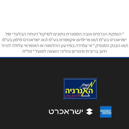
רחבת סוזן דלל, יחיאלי 7 נווה צדק
035109876
שם מלא
*
טלפון
*
* הנפקת הכרטיס וגובה המסגרת נתונים לשיקול דעתה הבלעדי של
ישראכרט בע"מ ו/או פרימיום אקספרס בע"מ ו/או ישראכרט מימון בע"מ
ו/או הבנק המנפיק * אי עמידה בפירעון ההלוואה או האשראי עלולה לגרור
חיוב בריבית פיגורים והליכי הוצאה לפועל * טל"ח
אימייל
*
נושא
*
אנא חזרו אלי בקשר ל...
הודעה
*