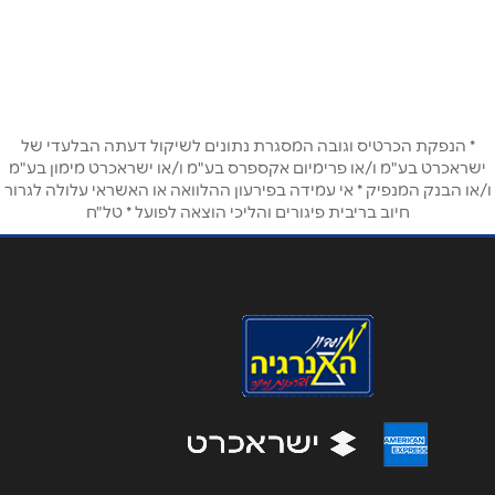
שם מלא
*
אל קודס כביש ראשי
טלפון
*
* הנפקת הכרטיס וגובה המסגרת נתונים לשיקול דעתה הבלעדי של
אימייל
*
ישראכרט בע"מ ו/או פרימיום אקספרס בע"מ ו/או ישראכרט מימון בע"מ
ו/או הבנק המנפיק * אי עמידה בפירעון ההלוואה או האשראי עלולה לגרור
חיוב בריבית פיגורים והליכי הוצאה לפועל * טל"ח
נושא
*
אנא חזרו אלי בקשר ל...
הודעה
*
שליחה