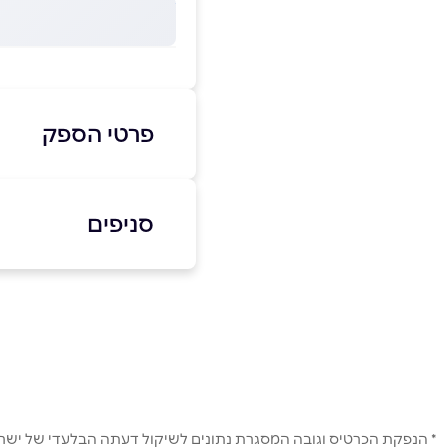
פרטי הספק
08-9454392
סניפים
באתר
רחובות
הרצל 125
שם מלא
*
08-9454392
טלפון
*
* הנפקת הכרטיס וגובה המסגרת נתונים לשיקול דעתה הבלעדי של ישראכר