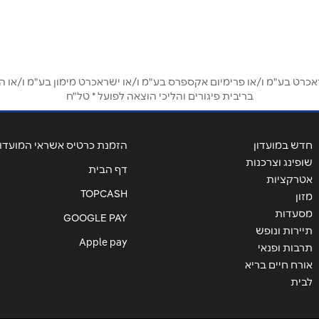
אימייל
*
ט בע"מ ו/או פרימיום אקספרס בע"מ ו/או ישראכרט מימון בע"מ ו/או הבנ
בריבית פיגורים והליכי הוצאה לפועל * טל"ח
חדש במועדון
הזמנת כרטיס אשראי המועדון
שופינג וצרכנות
דף הבית
אטרקציות
TOPCASH
מזון
מסעדות
GOOGLE PAY
תיירות ונופש
שליחה
Apple pay
תרבות ופנאי
אורח חיים בריא
לבית