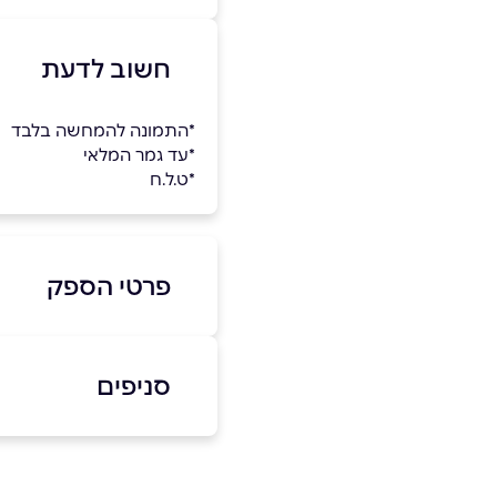
חשוב לדעת
*התמונה להמחשה בלבד
*עד גמר המלאי
*ט.ל.ח
פרטי הספק
0-9011170
|
03-5018246
סניפים
אשדוד
שם מלא
*