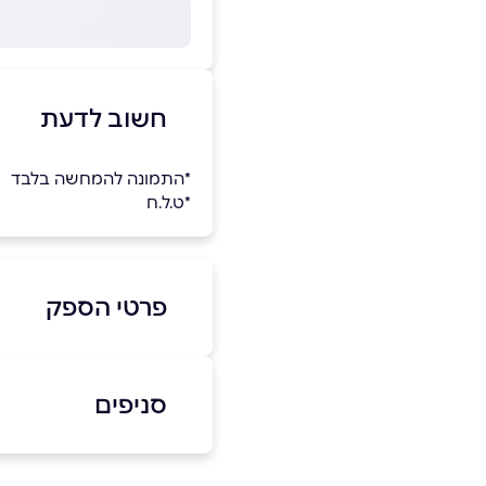
חשוב לדעת
*התמונה להמחשה בלבד
*ט.ל.ח
פרטי הספק
077-515-3136
סניפים
בפייסבוק
קרית אתא