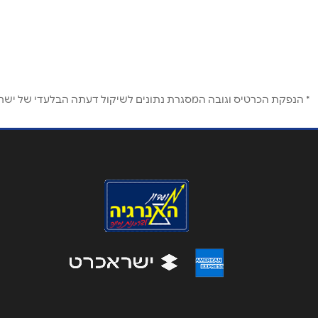
העצמאות 85
שם מלא
*
טלפון
*
* הנפקת הכרטיס וגובה המסגרת נתונים לשיקול דעתה הבלעדי של ישראכר
נושא
*
אנא חזרו אלי בקשר ל...
הודעה
*