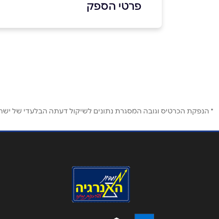
פרטי הספק
036427080
באתר
שם מלא
*
* הנפקת הכרטיס וגובה המסגרת נתונים לשיקול דעתה הבלעדי של ישראכר
טלפון
*
נושא
*
אנא חזרו אלי בקשר ל...
הודעה
*