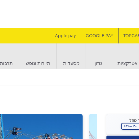
Apple pay
GOOGLE PAY
TOPCA
אטרקציות
מזון
מסעדות
תיירות ונופש
תרבות 
 מוזל
13%
חסכת