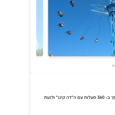
אוהבי האקסטרים יוכלו לגעת בעננים עם ה"בלייק ממבה" , לטוס עם ה"אנקונדה", לרחף ב"טופ ספין" להתהפך ב- 360 מעלות עם ה"דה קינג" ולגעת