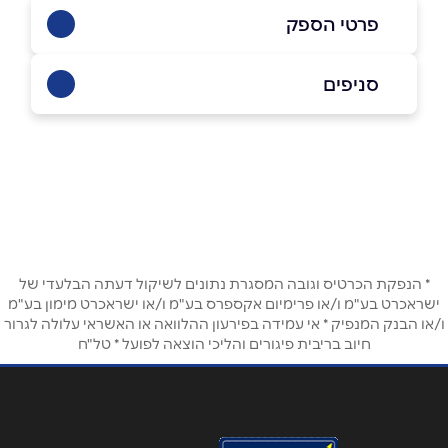
פרטי הספק
054-4937796
סניפים
ראש פינה
שם מלא
*
קדיש 1
054-4937796
טלפון
*
* הנפקת הכרטיס וגובה המסגרת נתונים לשיקול דעתה הבלעדי של
אימייל
*
ישראכרט בע"מ ו/או פרימיום אקספרס בע"מ ו/או ישראכרט מימון בע"מ
ו/או הבנק המנפיק * אי עמידה בפירעון ההלוואה או האשראי עלולה לגרור
חיוב בריבית פיגורים והליכי הוצאה לפועל * טל"ח
נושא
*
אנא חזרו אלי בקשר ל...
הודעה
*