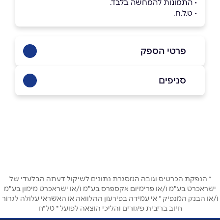
• התמונות להמחשה בלבד.
• ט.ל.ח.
פרטי הספק
050-7999150
סניפים
באתר
בפייסבוק
באינסטגרם
אבו גוש
הפול 15 אבו גוש הפול 15
050-7999150
שם מלא
*
טלפון
*
* הנפקת הכרטיס וגובה המסגרת נתונים לשיקול דעתה הבלעדי של
ישראכרט בע"מ ו/או פרימיום אקספרס בע"מ ו/או ישראכרט מימון בע"מ
ו/או הבנק המנפיק * אי עמידה בפירעון ההלוואה או האשראי עלולה לגרור
חיוב בריבית פיגורים והליכי הוצאה לפועל * טל"ח
אימייל
*