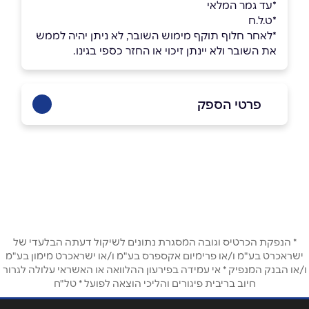
*עד גמר המלאי
*ט.ל.ח
*לאחר חלוף תוקף מימוש השובר, לא ניתן יהיה לממש
את השובר ולא יינתן זיכוי או החזר כספי בגינו.
פרטי הספק
באתר
שם מלא
*
* הנפקת הכרטיס וגובה המסגרת נתונים לשיקול דעתה הבלעדי של
טלפון
*
ישראכרט בע"מ ו/או פרימיום אקספרס בע"מ ו/או ישראכרט מימון בע"מ
ו/או הבנק המנפיק * אי עמידה בפירעון ההלוואה או האשראי עלולה לגרור
חיוב בריבית פיגורים והליכי הוצאה לפועל * טל"ח
אימייל
*