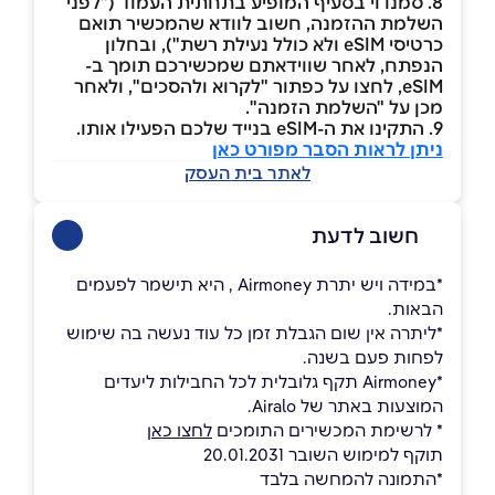
8. סמנו וי בסעיף המופיע בתחתית העמוד ("לפני
השלמת ההזמנה, חשוב לוודא שהמכשיר תואם
כרטיסי eSIM ולא כולל נעילת רשת"), ובחלון
הנפתח, לאחר שווידאתם שמכשירכם תומך ב-
eSIM, לחצו על כפתור "לקרוא ולהסכים", ולאחר
מכן על "השלמת הזמנה".
9. התקינו את ה-eSIM בנייד שלכם הפעילו אותו.
ניתן לראות הסבר מפורט כאן
לאתר בית העסק
חשוב לדעת
*במידה ויש יתרת Airmoney , היא תישמר לפעמים
הבאות.
*ליתרה אין שום הגבלת זמן כל עוד נעשה בה שימוש
לפחות פעם בשנה.
*Airmoney תקף גלובלית לכל החבילות ליעדים
המוצעות באתר של Airalo.
* לרשימת המכשירים התומכים
לחצו כאן
תוקף למימוש השובר 20.01.2031
*התמונה להמחשה בלבד