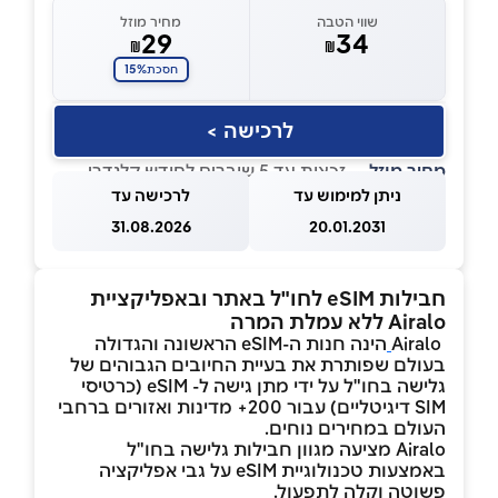
שווי הטבה
מחיר מוזל
29
34
₪
₪
15%
חסכת
לרכישה >
מחיר מוזל
— זכאות עד 5 שוברים לחודש קלנדרי
ניתן למימוש עד
לרכישה עד
31.08.2026
20.01.2031
חבילות eSIM לחו"ל באתר ובאפליקציית
Airalo ללא עמלת המרה
Airalo
הינה חנות ה-eSIM הראשונה והגדולה
בעולם שפותרת את בעיית החיובים הגבוהים של
גלישה בחו"ל על ידי מתן גישה ל- eSIM (כרטיסי
SIM דיגיטליים) עבור 200+ מדינות ואזורים ברחבי
העולם במחירים נוחים.
Airalo מציעה מגוון חבילות גלישה בחו"ל
באמצעות טכנולוגיית eSIM על גבי אפליקציה
פשוטה וקלה לתפעול.