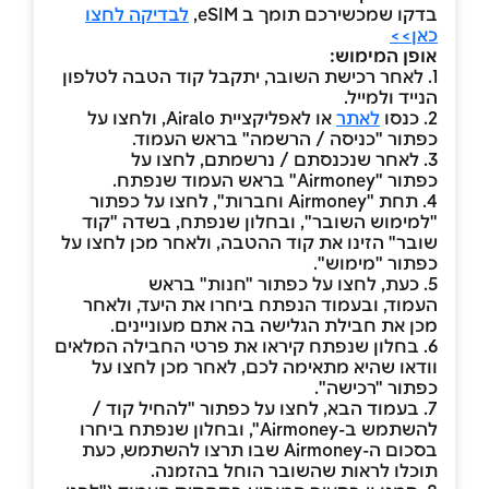
בדקו שמכשירכם תומך ב eSIM,
לבדיקה לחצו
כאן>>
אופן המימוש:
1. לאחר רכישת השובר, יתקבל קוד הטבה לטלפון
הנייד ולמייל.
2. כנסו
לאתר
או לאפליקציית Airalo, ולחצו על
כפתור "כניסה / הרשמה" בראש העמוד.
3. לאחר שנכנסתם / נרשמתם, לחצו על
כפתור "Airmoney" בראש העמוד שנפתח.
4. תחת "Airmoney וחברות", לחצו על כפתור
"למימוש השובר", ובחלון שנפתח, בשדה "קוד
שובר" הזינו את קוד ההטבה, ולאחר מכן לחצו על
כפתור "מימוש".
5. כעת, לחצו על כפתור "חנות" בראש
העמוד, ובעמוד הנפתח ביחרו את היעד, ולאחר
מכן את חבילת הגלישה בה אתם מעוניינים.
6. בחלון שנפתח קיראו את פרטי החבילה המלאים
וודאו שהיא מתאימה לכם, לאחר מכן לחצו על
כפתור "רכישה".
7. בעמוד הבא, לחצו על כפתור "להחיל קוד /
להשתמש ב-Airmoney", ובחלון שנפתח ביחרו
בסכום ה-Airmoney שבו תרצו להשתמש, כעת
תוכלו לראות שהשובר הוחל בהזמנה.