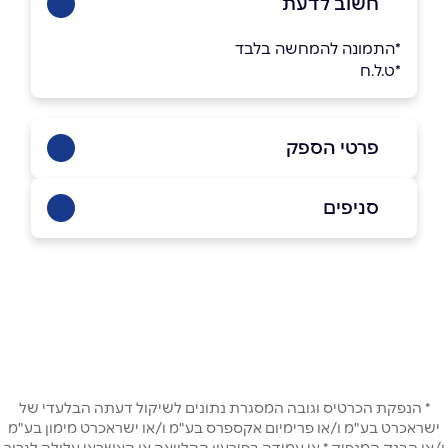
חשוב לדעת
*התמונה להמחשה בלבד
*ט.ל.ח
פרטי הספק
04-8163333
סניפים
באתר
בפייסבוק
באינסטגרם
צפת
ירושלים 39
04-8163333
שם מלא
*
טלפון
*
* הנפקת הכרטיס וגובה המסגרת נתונים לשיקול דעתה הבלעדי של
ישראכרט בע"מ ו/או פרימיום אקספרס בע"מ ו/או ישראכרט מימון בע"מ