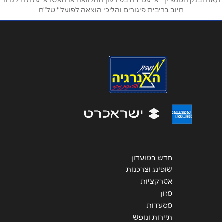
ו/או הבנק המנפיק * אי עמידה בפירעון ההלוואה או האשראי עלולה לגרור
חיוב בריבית פיגורים והליכי הוצאה לפועל * טל"ח
אימייל
*
נושא
*
אנא חזרו אלי בקשר ל...
הודעה
*
חדש במועדון
שליחה
שופינג וצרכנות
אטרקציות
מזון
מסעדות
תיירות ונופש