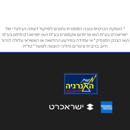
054-3364142
טלפון
*
* הנפקת הכרטיס וגובה המסגרת נתונים לשיקול דעתה הבלעדי של
אימייל
*
ישראכרט בע"מ ו/או פרימיום אקספרס בע"מ ו/או ישראכרט מימון בע"מ
ו/או הבנק המנפיק * אי עמידה בפירעון ההלוואה או האשראי עלולה לגרור
חיוב בריבית פיגורים והליכי הוצאה לפועל * טל"ח
נושא
*
אנא חזרו אלי בקשר ל...
הודעה
*
שליחה