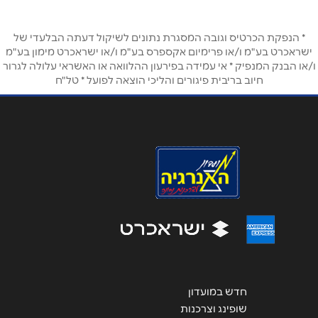
טלפון
*
* הנפקת הכרטיס וגובה המסגרת נתונים לשיקול דעתה הבלעדי של
ישראכרט בע"מ ו/או פרימיום אקספרס בע"מ ו/או ישראכרט מימון בע"מ
ו/או הבנק המנפיק * אי עמידה בפירעון ההלוואה או האשראי עלולה לגרור
חיוב בריבית פיגורים והליכי הוצאה לפועל * טל"ח
אימייל
*
נושא
*
אנא חזרו אלי בקשר ל...
הודעה
*
חדש במועדון
שליחה
שופינג וצרכנות