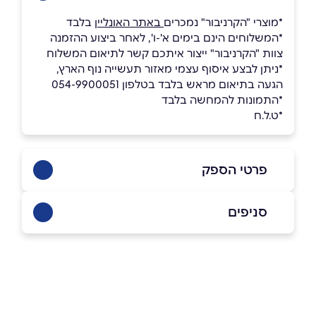
*מוצרי "הקרניבור" נמכרים
באתר האונליין
בלבד
*המשלוחים הינם בימים א'-ו', לאחר ביצוע ההזמנה
צוות "הקרניבור" ייצור איתכם קשר לתיאום המשלוח
*ניתן לבצע איסוף עצמי מאזור תעשייה נוף הארץ,
הגעה בתיאום מראש בלבד בטלפון 054-9900051
*התמונות להמחשה בלבד
*ט.ל.ח
פרטי הספק
054-9900051
סניפים
באתר
אזור תעשייה נוף הארץ - איסוף עצמי
בתיאום מראש בלבד
שם מלא
*