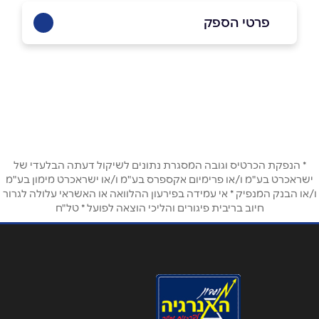
פרטי הספק
073-2777780
באתר
בפייסבוק
באינסטגרם
שם מלא
*
* הנפקת הכרטיס וגובה המסגרת נתונים לשיקול דעתה הבלעדי של
ישראכרט בע"מ ו/או פרימיום אקספרס בע"מ ו/או ישראכרט מימון בע"מ
ו/או הבנק המנפיק * אי עמידה בפירעון ההלוואה או האשראי עלולה לגרור
טלפון
*
חיוב בריבית פיגורים והליכי הוצאה לפועל * טל"ח
אימייל
*
נושא
*