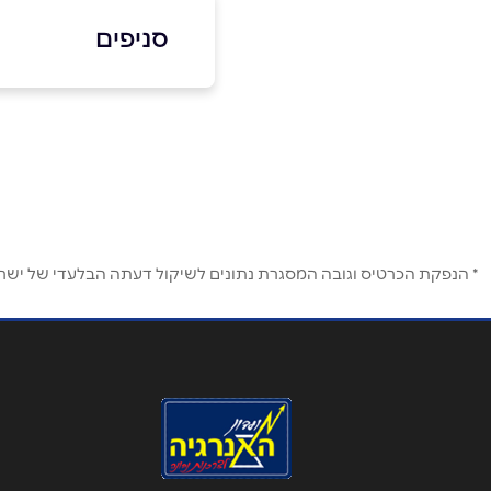
053-6282479
סניפים
תל אביב
שם מלא
*
יפת 101
טלפון
*
053-6282479
נושא
*
* הנפקת הכרטיס וגובה המסגרת נתונים לשיקול דעתה הבלעדי של ישראכר
אנא חזרו אלי בקשר ל...
הודעה
*