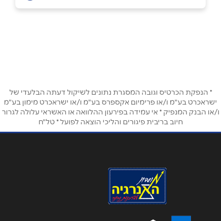
עכו
שם מלא
*
בן עמי 5
טלפון
*
* הנפקת הכרטיס וגובה המסגרת נתונים לשיקול דעתה הבלעדי של
אימייל
*
ישראכרט בע"מ ו/או פרימיום אקספרס בע"מ ו/או ישראכרט מימון בע"מ
ו/או הבנק המנפיק * אי עמידה בפירעון ההלוואה או האשראי עלולה לגרור
חיוב בריבית פיגורים והליכי הוצאה לפועל * טל"ח
נושא
*
אנא חזרו אלי בקשר ל...
הודעה
*