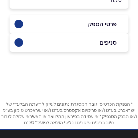
*ט.ל.ח
פרטי הספק
0526317774
סניפים
בפייסבוק
באינסטגרם
ראשון לציון
דוד סחרוב 9
שם מלא
*
טלפון
*
* הנפקת הכרטיס וגובה המסגרת נתונים לשיקול דעתה הבלעדי של
ישראכרט בע"מ ו/או פרימיום אקספרס בע"מ ו/או ישראכרט מימון בע"מ
ו/או הבנק המנפיק * אי עמידה בפירעון ההלוואה או האשראי עלולה לגרור
חיוב בריבית פיגורים והליכי הוצאה לפועל * טל"ח
אימייל
*