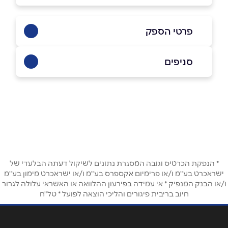
פרטי הספק
053-7775237
|
053-7775237
סניפים
נתיבות
שם מלא
*
ד"ר סמילו 78
053-7775237
טלפון
*
* הנפקת הכרטיס וגובה המסגרת נתונים לשיקול דעתה הבלעדי של
אימייל
*
ישראכרט בע"מ ו/או פרימיום אקספרס בע"מ ו/או ישראכרט מימון בע"מ
ו/או הבנק המנפיק * אי עמידה בפירעון ההלוואה או האשראי עלולה לגרור
חיוב בריבית פיגורים והליכי הוצאה לפועל * טל"ח
נושא
*
אנא חזרו אלי בקשר ל...