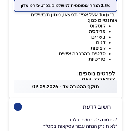
3.5% הנחה אוטומטית למשלמים בכרטיס המועדון
ב"Torix אצל אפי" תמצאו, מגוון
תבשילים
אותנטיים כגון:
קוסקוס
פריקסה
בשרים
דגים
קציצות
סלטים בהרכבה אישית
טורטיות
לפרטים נוספים:
053-7775237
תוקף ההטבה עד - 09.09.2026
חשוב לדעת
*התמונה להמחשה בלבד
*לא תינתן הנחה עבור עסקאות במט"ח