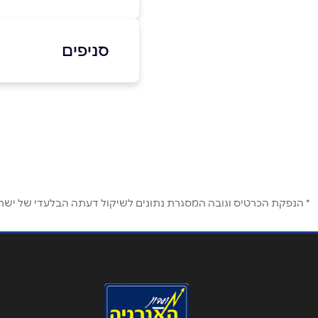
050-9421421
סניפים
באתר
בפייסבוק
אילת
דרך יותם 1, מרכז התיירות
שם מלא
*
050-9421421
טלפון
*
* הנפקת הכרטיס וגובה המסגרת נתונים לשיקול דעתה הבלעדי של ישראכר
נושא
*
אנא חזרו אלי בקשר ל...
הודעה
*