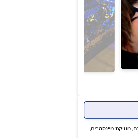
ר כבר מעל 15 שנה! אלכוהול משובח, מוזיקת מיינסטרים,