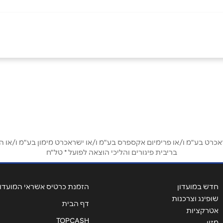
באינסטגרם
אימייל
*
ט בע"מ ו/או פרימיום אקספרס בע"מ ו/או ישראכרט מימון בע"מ ו/או הבנ
בריבית פיגורים והליכי הוצאה לפועל * טל"ח
חדש במועדון
הזמנת כרטיס אשראי המועדון
שופינג וצרכנות
דף הבית
אטרקציות
TOPCASH
מזון