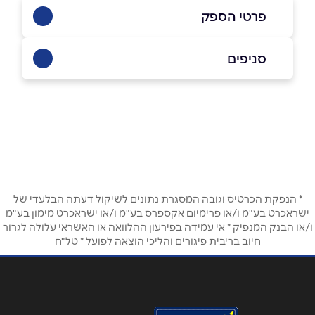
פרטי הספק
054-7158371
|
04-9555237
סניפים
כפר יאסיף
שם מלא
*
כביש ראשי
04-9555237
טלפון
*
* הנפקת הכרטיס וגובה המסגרת נתונים לשיקול דעתה הבלעדי של
אימייל
*
ישראכרט בע"מ ו/או פרימיום אקספרס בע"מ ו/או ישראכרט מימון בע"מ
ו/או הבנק המנפיק * אי עמידה בפירעון ההלוואה או האשראי עלולה לגרור
חיוב בריבית פיגורים והליכי הוצאה לפועל * טל"ח
נושא
*
אנא חזרו אלי בקשר ל...
הודעה
*