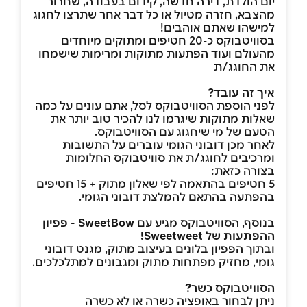
יום הולדת, דירה חדשה, קידום בעבודה, שחרור
מהצבא, חזרה מטיול או כל דבר אחר שתרצו לחגוג
למישהו שאתם אוהבים!
בסוויטבוקס כ-20 חטיפים ומתוקים מיוחדים
מהעולם ועוד הפתעות מתוקות ומרימות שישמחו
את החוגג/ת
איך זה עובד?
לפני הוספת הסוויטבוקס לסל, אתם עונים על כמה
שאלות מתוקות שיגרמו לנו להכיר טוב יותר את
הטעם של מי שיחגוג עם הסוויטבוקס.
לאחר מכן דובוני הגומי עוברים על התשובות
ומרכיבים לחוגג/ת את סוויטבוקס החלומות
בצורה כזאת:
5 חטיפים בהתאמה לפי שאלון מתוק + 15 חטיפים
בהפתעה בהתאם להמלצת דובוני הגומי.
בנוסף, הסוויטבוקס מגיע עם
SweetBow - פפיון
ההפתעות של Sweetweet!
ובתוך הפפיון בלונים בעיצוב מתוק, מגנט דובוני
גומי, מחזיק מפתחות מתוק ומגבונים למתלכלכים.
הסוויטבוקס כשר?
ניתן לבחור באופציה כשרה או לא כשרה