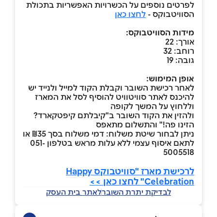
לפרטים נוספים על הכשרויות האפשריות בתכולת
הסוויטבוקס -
לחצו כאן
מידות הסוויטבוקס:
אורך: 22
רוחב: 32
גובה: 19
אופן המימוש:
לאחר רכישת השובר וקבלת הקוד למייל ולנייד יש
להיכנס לאתר סוויטוויט להוסיף לסל את המארז
וללחוץ על המשך לקופה
ולהזין את הקוד השובר ב"קיבלתם קיפטקארד?
הזינו פה!" והתשלום מתאפס
ניתן לבחור שיטת משלוח: דמי משלוח בסך ₪35 או
לתאם איסוף עצמי ללא עלות מראש בטלפון 051-
5005518
לרכישת מארז "סוויטבוקס Happy
Celebration" לחצו כאן >>
לבדיקת יתרת השובר
לאתר בית העסק