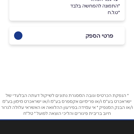
*התמונה להמחשה בלבד
*ט.ל.ח
פרטי הספק
0515005518
באתר
בפייסבוק
באינסטגרם
בוואטסאפ
* הנפקת הכרטיס וגובה המסגרת נתונים לשיקול דעתה הבלעדי של
ישראכרט בע"מ ו/או פרימיום אקספרס בע"מ ו/או ישראכרט מימון בע"מ
שם מלא
*
ו/או הבנק המנפיק * אי עמידה בפירעון ההלוואה או האשראי עלולה לגרור
חיוב בריבית פיגורים והליכי הוצאה לפועל * טל"ח
טלפון
*