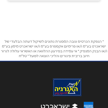
בפייסבוק
ראשון לציון
אליעזר מזל 9
שם מלא
*
טלפון
*
* הנפקת הכרטיס וגובה המסגרת נתונים לשיקול דעתה הבלעדי של
ישראכרט בע"מ ו/או פרימיום אקספרס בע"מ ו/או ישראכרט מימון בע"מ
ו/או הבנק המנפיק * אי עמידה בפירעון ההלוואה או האשראי עלולה לגרור
חיוב בריבית פיגורים והליכי הוצאה לפועל * טל"ח
אימייל
*
נושא
*
אנא חזרו אלי בקשר ל...
הודעה
*