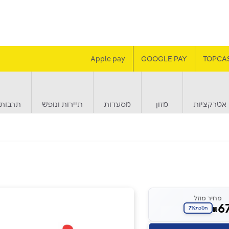
Apple pay
GOOGLE PAY
TOPCA
אטרקציות
מזון
מסעדות
תיירות ונופש
תרבות 
מחיר מוזל
6
7%
₪
חסכת