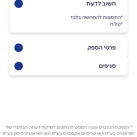
חשוב לדעת
*התמונות להמחשה בלבד
*ט.ל.ח
פרטי הספק
03-6487888
סניפים
באתר
בוואטסאפ
מושב חגור
03-6487888
שם מלא
*
טלפון
*
* הנפקת הכרטיס וגובה המסגרת נתונים לשיקול דעתה הבלעדי של
ישראכרט בע"מ ו/או פרימיום אקספרס בע"מ ו/או ישראכרט מימון בע"מ