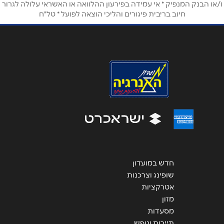
ו/או הבנק המנפיק * אי עמידה בפירעון ההלוואה או האשראי עלולה לגרור
חיוב בריבית פיגורים והליכי הוצאה לפועל * טל"ח
אימייל
*
נושא
*
אנא חזרו אלי בקשר ל...
הודעה
*
חדש במועדון
שליחה
שופינג וצרכנות
אטרקציות
מזון
מסעדות
תיירות ונופש