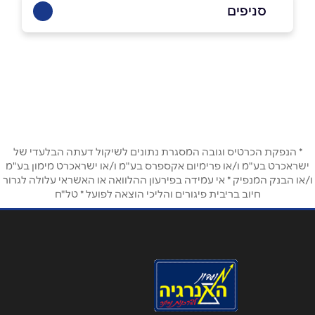
054-7674675
סניפים
באתר
יהוד
דרך העצמאות 50
שם מלא
*
טלפון
*
* הנפקת הכרטיס וגובה המסגרת נתונים לשיקול דעתה הבלעדי של
ישראכרט בע"מ ו/או פרימיום אקספרס בע"מ ו/או ישראכרט מימון בע"מ
ו/או הבנק המנפיק * אי עמידה בפירעון ההלוואה או האשראי עלולה לגרור
חיוב בריבית פיגורים והליכי הוצאה לפועל * טל"ח
אימייל
*
נושא
*
אנא חזרו אלי בקשר ל...
הודעה
*