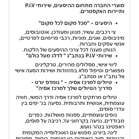
מוצרי החברה מתחום ההיסעים, שירותי P.I.V
ותיירות האקסטרים.
היסעים – "מכל מקום לכל מקום"
צי רכבים, עשיר, מגוון ומעודכן. אוטובוסים,
מיניבוסים, ואנים, מוניות, רכבי פרימיום לפרטיים,
אנשי עסקים וחברות.
הנותן מענה לכל צרכי ההיסעים של הלקוח.
שירותי P.I.V בנתב"ג " לדלג מעל כולם"
ליווי אישי, מסלולים מהירים, טרקלינים
מפוארים וטיפול מלא במזוודות ושירות הסעה אישי
אל נתב"ג או מנתב"ג.
טיולים למרכז אסיה – " נומדס יורט -
מדריך הטיולים שלך למרכז אסיה"
טיולים מרתקים למרכז אסיה ודרך המשי, חוויה
עוצמתית, אנושית ותרבותית. נסיעה בג' יפים בין
עדרי סוסים,
נופים עוצמתיים, פסגות מושלגות, כפרים
מבודדים, נגיעה בקרחוני עד, רכיבה על סוסים,
ראפטינג בנהר גועש,
לינה ביורט, מפגש עם האוכלוסייה המקומית
והנוודית, סיור בשווקים בין טעמים, ריחות, מסורות