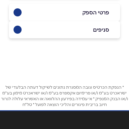
פרטי הספק
050-7878813
סניפים
מעלה אדומים
שם מלא
*
האוגדה 46
050-7878813
טלפון
*
* הנפקת הכרטיס וגובה המסגרת נתונים לשיקול דעתה הבלעדי של
אימייל
*
ישראכרט בע"מ ו/או פרימיום אקספרס בע"מ ו/או ישראכרט מימון בע"מ
ו/או הבנק המנפיק * אי עמידה בפירעון ההלוואה או האשראי עלולה לגרור
חיוב בריבית פיגורים והליכי הוצאה לפועל * טל"ח
נושא
*
אנא חזרו אלי בקשר ל...