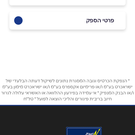
פרטי הספק
באתר
בפייסבוק
ביוטיוב
בוואטסאפ
שם מלא
*
* הנפקת הכרטיס וגובה המסגרת נתונים לשיקול דעתה הבלעדי של
ישראכרט בע"מ ו/או פרימיום אקספרס בע"מ ו/או ישראכרט מימון בע"מ
ו/או הבנק המנפיק * אי עמידה בפירעון ההלוואה או האשראי עלולה לגרור
טלפון
*
חיוב בריבית פיגורים והליכי הוצאה לפועל * טל"ח
אימייל
*
נושא
*