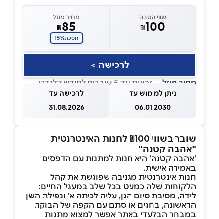
שווי הטבה
מחיר מוזל
85
100
₪
₪
15%
חסכת
לרכישה >
מחיר מוזל
— זכאות עד 5 שוברים לחודש קלנדרי
ניתן למימוש עד
לרכישה עד
31.08.2026
06.01.2030
שובר בשווי ₪100 לחנות האינטרנטית
"אהבה קטנה"
'אהבה קטנה' היא חנות למתנות עם הדפסים
באמירה אישית.
חנות אינטרנטית מגניבה שפוגשת את קהל
הלקוחות שלה כמעט בכל שלב במעגל החיים:
לידה, מסיבת סיום הגן, עליה לכיתה א' ונפילת השן
הראשונה, בחגים או סתם עם הקפה של הבוקר.
במבחר הבלעדי באתר אפשר למצוא מתנות