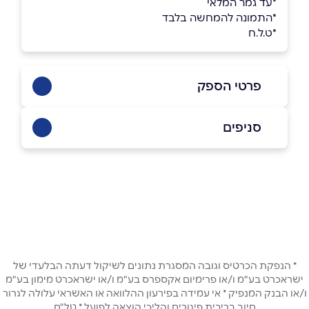
*עד גמר המלאי
*התמונה להמחשה בלבד
*ט.ל.ח
פרטי הספק
באינסטגרם
בוואטסאפ
סניפים
בני ברק
כנרת 15
שם מלא
*
טלפון
*
* הנפקת הכרטיס וגובה המסגרת נתונים לשיקול דעתה הבלעדי של
אימייל
*
ישראכרט בע"מ ו/או פרימיום אקספרס בע"מ ו/או ישראכרט מימון בע"מ
ו/או הבנק המנפיק * אי עמידה בפירעון ההלוואה או האשראי עלולה לגרור
חיוב בריבית פיגורים והליכי הוצאה לפועל * טל"ח