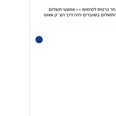
ר מכן יש לבחור תשלום באמצעות GIFT CARD/תווי קנייה >> בחר כרטיס למימוש >> אמצעי תשלום
 הדיגיטלי שקיבלתם. התשלום בשוברים יהיה דרך הצ`ק אאוט