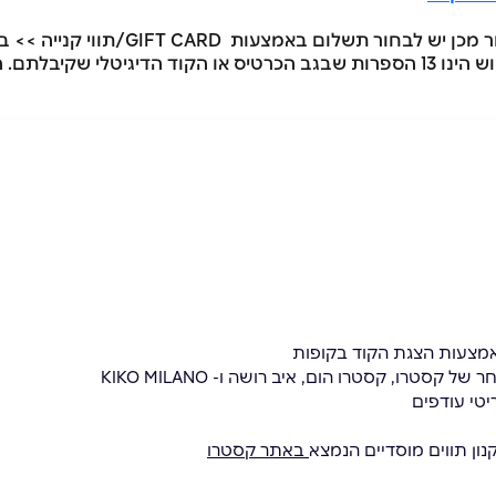
יש לעבור לאזור ה- CHECK OUT באתר. לאח
באמצעות LOVE GIFT CARD >> הקוד למימוש הינו 13 הספרות שבגב הכרטיס או הקוד
מצעות הצגת הקוד בקופות
טרו, קסטרו הום, איב רושה ו- KIKO MILANO
יטי עודפים
נון תווים מוסדיים הנמצא
באתר קסטרו