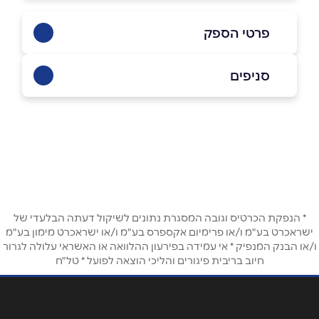
פרטי הספק
050-2729736
סניפים
באינסטגרם
עפולה
הנשיא ויצמן 15
שם מלא
*
טלפון
*
* הנפקת הכרטיס וגובה המסגרת נתונים לשיקול דעתה הבלעדי של
ישראכרט בע"מ ו/או פרימיום אקספרס בע"מ ו/או ישראכרט מימון בע"מ
ו/או הבנק המנפיק * אי עמידה בפירעון ההלוואה או האשראי עלולה לגרור
חיוב בריבית פיגורים והליכי הוצאה לפועל * טל"ח
אימייל
*
נושא
*