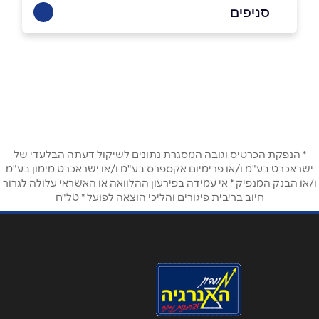
054-9734937
סניפים
נתניה
שם מלא
*
שטמפר 13
054-9734937
טלפון
*
* הנפקת הכרטיס וגובה המסגרת נתונים לשיקול דעתה הבלעדי של
אימייל
*
ישראכרט בע"מ ו/או פרימיום אקספרס בע"מ ו/או ישראכרט מימון בע"מ
ו/או הבנק המנפיק * אי עמידה בפירעון ההלוואה או האשראי עלולה לגרור
חיוב בריבית פיגורים והליכי הוצאה לפועל * טל"ח
נושא
*
אנא חזרו אלי בקשר ל...
הודעה
*