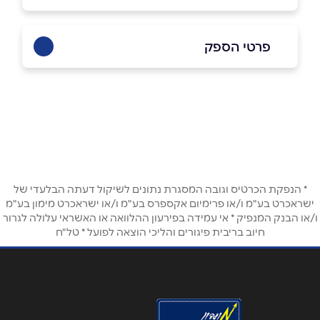
פרטי הספק
03-5058080
שם מלא
*
* הנפקת הכרטיס וגובה המסגרת נתונים לשיקול דעתה הבלעדי של
טלפון
*
ישראכרט בע"מ ו/או פרימיום אקספרס בע"מ ו/או ישראכרט מימון בע"מ
ו/או הבנק המנפיק * אי עמידה בפירעון ההלוואה או האשראי עלולה לגרור
חיוב בריבית פיגורים והליכי הוצאה לפועל * טל"ח
אימייל
*
נושא
*
אנא חזרו אלי בקשר ל...