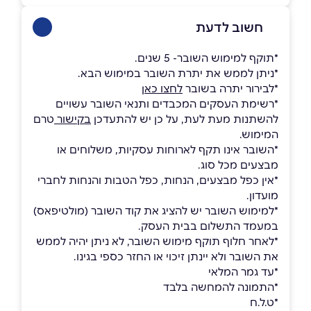
חשוב לדעת
*תוקף למימוש השובר- 5 שנים.
*ניתן לממש את יתרת השובר במימוש הבא.
*לבירור יתרה בשובר
לחצו כאן
*רשימת העסקים המכבדים ותנאי השובר עשויים
להשתנות מעת לעת, על כן יש להתעדכן
בקישור
טרם
המימוש.
*השובר אינו תקף לארוחות עסקיות, משלוחים או
מבצעים מכל סוג.
*אין כפל מבצעים, הנחות, כפל הטבות והנחות לחברי
מועדון.
*למימוש השובר יש להציג את קוד השובר (מולטיפאס)
במעמד התשלום בבית העסק.
*לאחר חלוף תוקף מימוש השובר, לא ניתן יהיה לממש
את השובר ולא יינתן זיכוי או החזר כספי בגינו.
*עד גמר המלאי
*התמונה להמחשה בלבד
*ט.ל.ח