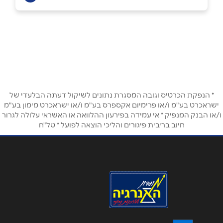
נוף הגליל
דרך אריאל שרון 41, מתחם עופר סנטר
שם מלא
*
046465406
טלפון
*
* הנפקת הכרטיס וגובה המסגרת נתונים לשיקול דעתה הבלעדי של
ישראכרט בע"מ ו/או פרימיום אקספרס בע"מ ו/או ישראכרט מימון בע"מ
אימייל
*
ו/או הבנק המנפיק * אי עמידה בפירעון ההלוואה או האשראי עלולה לגרור
חיוב בריבית פיגורים והליכי הוצאה לפועל * טל"ח
נושא
*
אנא חזרו אלי בקשר ל...
הודעה
*